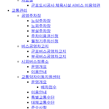
자료실
군포도시공사 체육시설 서비스 이용약관
교통관리
공영주차장
노상주차장
노외주차장
부설주차장
주차이용권신청
월정기주차신청
버스공영차고지
군포버스공영차고지
부곡버스공영차고지
시외버스정류소
운영개요
이용안내
교통약자이동지원센터
운영개요
배차접수
이용안내
특별교통수단
대체교통수단
준수사항