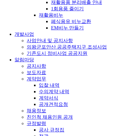
재활용품 분리배출 안내
1회용품 줄이기
재활용비누
폐식용유 비누교환
EM비누 만들기
개발사업
사업안내 및 공지사항
의왕군포안산 공공주택지구 조성사업
기존도시 정비사업 공공지원
알림마당
공지사항
보도자료
계약업무
입찰 내역
수의계약 내역
계약서식
공개견적요청
채용정보
친인척 채용인원 공개
규정발령
공사 규정집