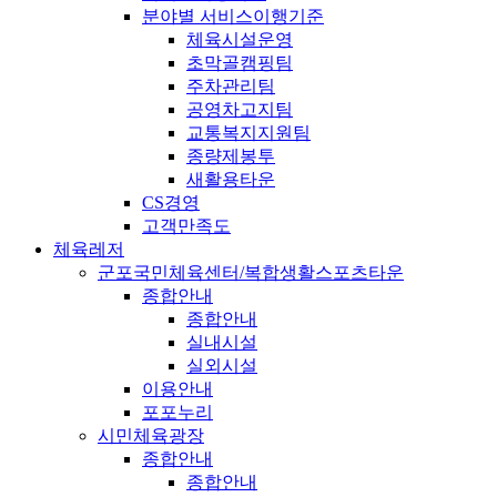
분야별 서비스이행기준
체육시설운영
초막골캠핑팀
주차관리팀
공영차고지팀
교통복지지원팀
종량제봉투
새활용타운
CS경영
고객만족도
체육레저
군포국민체육센터/복합생활스포츠타운
종합안내
종합안내
실내시설
실외시설
이용안내
포포누리
시민체육광장
종합안내
종합안내