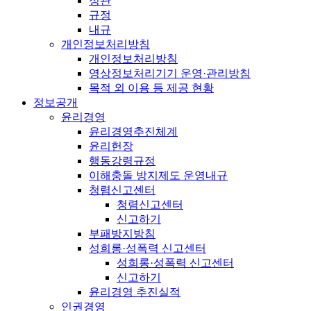
정관
규정
내규
개인정보처리방침
개인정보처리방침
영상정보처리기기 운영·관리방침
목적 외 이용 등 제공 현황
정보공개
윤리경영
윤리경영추진체계
윤리헌장
행동강령규정
이해충돌 방지제도 운영내규
청렴신고센터
청렴신고센터
신고하기
부패방지방침
성희롱·성폭력 신고센터
성희롱·성폭력 신고센터
신고하기
윤리경영 추진실적
인권경영