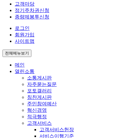
고객마당
정기주차권신청
종량제봉투신청
로그인
회원가입
사이트맵
전체메뉴보기
메인
열린소통
소통게시판
자주묻는질문
포토갤러리
칭찬게시판
주민참여예산
혁신경영
적극행정
고객서비스
고객서비스헌장
서비스이행기준