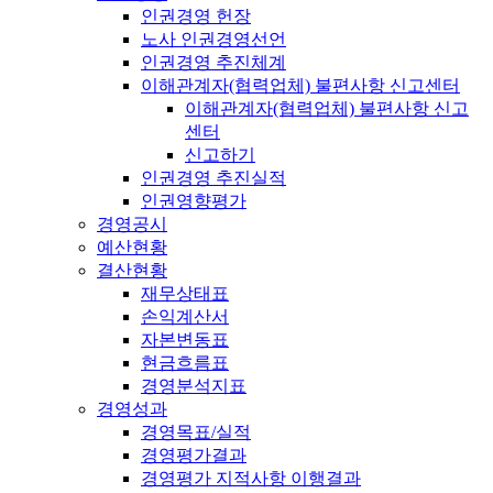
인권경영 헌장
노사 인권경영선언
인권경영 추진체계
이해관계자(협력업체) 불편사항 신고센터
이해관계자(협력업체) 불편사항 신고
센터
신고하기
인권경영 추진실적
인권영향평가
경영공시
예산현황
결산현황
재무상태표
손익계산서
자본변동표
현금흐름표
경영분석지표
경영성과
경영목표/실적
경영평가결과
경영평가 지적사항 이행결과