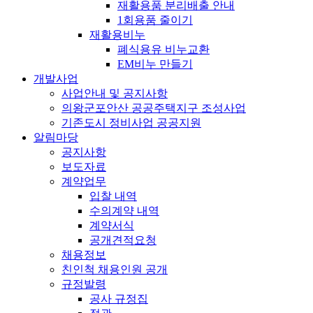
재활용품 분리배출 안내
1회용품 줄이기
재활용비누
폐식용유 비누교환
EM비누 만들기
개발사업
사업안내 및 공지사항
의왕군포안산 공공주택지구 조성사업
기존도시 정비사업 공공지원
알림마당
공지사항
보도자료
계약업무
입찰 내역
수의계약 내역
계약서식
공개견적요청
채용정보
친인척 채용인원 공개
규정발령
공사 규정집