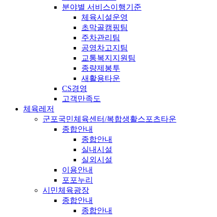
분야별 서비스이행기준
체육시설운영
초막골캠핑팀
주차관리팀
공영차고지팀
교통복지지원팀
종량제봉투
새활용타운
CS경영
고객만족도
체육레저
군포국민체육센터/복합생활스포츠타운
종합안내
종합안내
실내시설
실외시설
이용안내
포포누리
시민체육광장
종합안내
종합안내