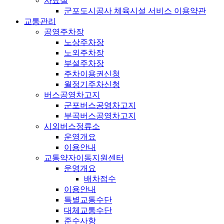
자료실
군포도시공사 체육시설 서비스 이용약관
교통관리
공영주차장
노상주차장
노외주차장
부설주차장
주차이용권신청
월정기주차신청
버스공영차고지
군포버스공영차고지
부곡버스공영차고지
시외버스정류소
운영개요
이용안내
교통약자이동지원센터
운영개요
배차접수
이용안내
특별교통수단
대체교통수단
준수사항