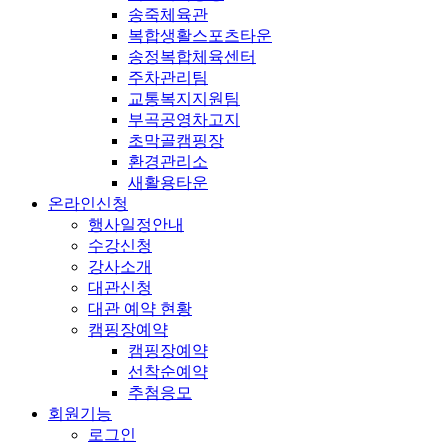
송죽체육관
복합생활스포츠타운
송정복합체육센터
주차관리팀
교통복지지원팀
부곡공영차고지
초막골캠핑장
환경관리소
새활용타운
온라인신청
행사일정안내
수강신청
강사소개
대관신청
대관 예약 현황
캠핑장예약
캠핑장예약
선착순예약
추첨응모
회원기능
로그인