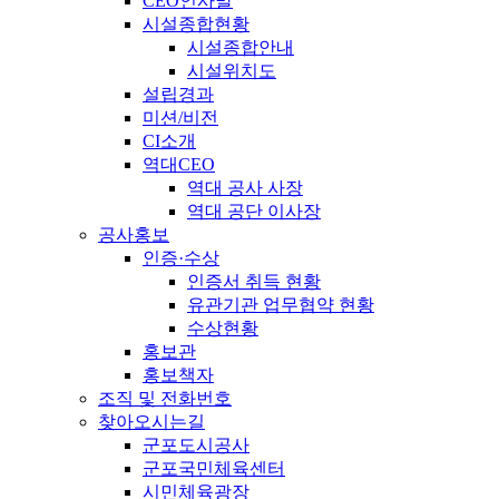
CEO인사말
시설종합현황
시설종합안내
시설위치도
설립경과
미션/비전
CI소개
역대CEO
역대 공사 사장
역대 공단 이사장
공사홍보
인증·수상
인증서 취득 현황
유관기관 업무협약 현황
수상현황
홍보관
홍보책자
조직 및 전화번호
찾아오시는길
군포도시공사
군포국민체육센터
시민체육광장