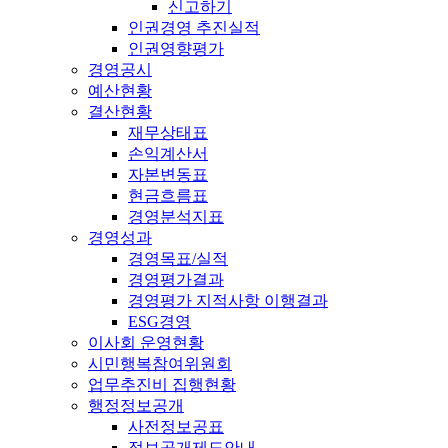
신고하기
인권경영 추진실적
인권영향평가
경영공시
예산현황
결산현황
재무상태표
손익계산서
자본변동표
현금흐름표
경영분석지표
경영성과
경영목표/실적
경영평가결과
경영평가 지적사항 이행결과
ESG경영
이사회 운영현황
시민행복참여위원회
업무추진비 집행현황
행정정보공개
사전정보공표
정보공개제도안내