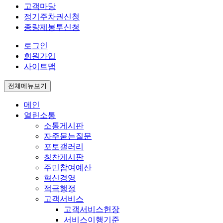
고객마당
정기주차권신청
종량제봉투신청
로그인
회원가입
사이트맵
전체메뉴보기
메인
열린소통
소통게시판
자주묻는질문
포토갤러리
칭찬게시판
주민참여예산
혁신경영
적극행정
고객서비스
고객서비스헌장
서비스이행기준