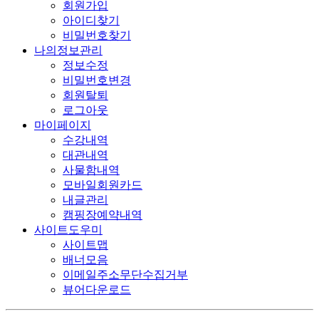
회원가입
아이디찾기
비밀번호찾기
나의정보관리
정보수정
비밀번호변경
회원탈퇴
로그아웃
마이페이지
수강내역
대관내역
사물함내역
모바일회원카드
내글관리
캠핑장예약내역
사이트도우미
사이트맵
배너모음
이메일주소무단수집거부
뷰어다운로드