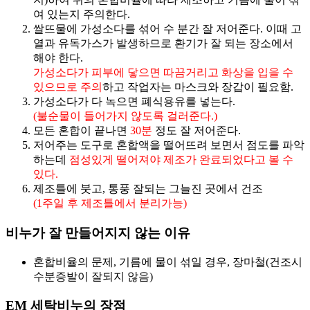
여 있는지 주의한다.
쌀뜨물에 가성소다를 섞어 수 분간 잘 저어준다. 이때 고
열과 유독가스가 발생하므로 환기가 잘 되는 장소에서
해야 한다.
가성소다가 피부에 닿으면 따끔거리고 화상을 입을 수
있으므로 주의
하고 작업자는 마스크와 장갑이 필요함.
가성소다가 다 녹으면 폐식용유를 넣는다.
(불순물이 들어가지 않도록 걸러준다.)
모든 혼합이 끝나면
30분
정도 잘 저어준다.
저어주는 도구로 혼합액을 떨어뜨려 보면서 점도를 파악
하는데
점성있게 떨어져야 제조가 완료되었다고 볼 수
있다.
제조틀에 붓고, 통풍 잘되는 그늘진 곳에서 건조
(1주일 후 제조틀에서 분리가능)
비누가 잘 만들어지지 않는 이유
혼합비율의 문제, 기름에 물이 섞일 경우, 장마철(건조시
수분증발이 잘되지 않음)
EM 세탁비누의 장점