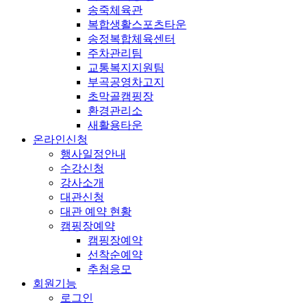
송죽체육관
복합생활스포츠타운
송정복합체육센터
주차관리팀
교통복지지원팀
부곡공영차고지
초막골캠핑장
환경관리소
새활용타운
온라인신청
행사일정안내
수강신청
강사소개
대관신청
대관 예약 현황
캠핑장예약
캠핑장예약
선착순예약
추첨응모
회원기능
로그인