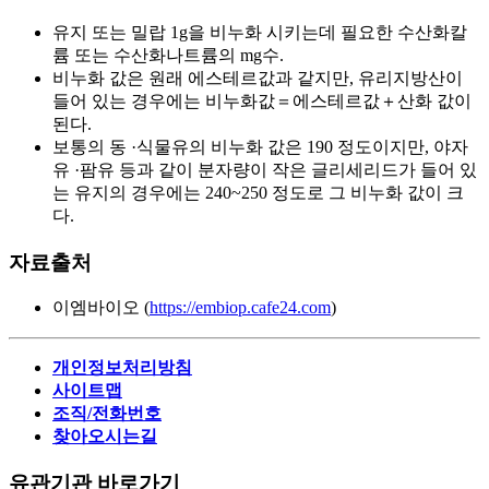
유지 또는 밀랍 1g을 비누화 시키는데 필요한 수산화칼
륨 또는 수산화나트륨의 mg수.
비누화 값은 원래 에스테르값과 같지만, 유리지방산이
들어 있는 경우에는 비누화값＝에스테르값＋산화 값이
된다.
보통의 동 ·식물유의 비누화 값은 190 정도이지만, 야자
유 ·팜유 등과 같이 분자량이 작은 글리세리드가 들어 있
는 유지의 경우에는 240~250 정도로 그 비누화 값이 크
다.
자료출처
이엠바이오 (
https://embiop.cafe24.com
)
개인정보처리방침
사이트맵
조직/전화번호
찾아오시는길
유관기관 바로가기