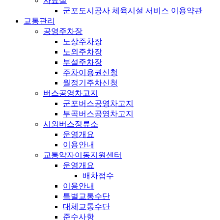
자료실
군포도시공사 체육시설 서비스 이용약관
교통관리
공영주차장
노상주차장
노외주차장
부설주차장
주차이용권신청
월정기주차신청
버스공영차고지
군포버스공영차고지
부곡버스공영차고지
시외버스정류소
운영개요
이용안내
교통약자이동지원센터
운영개요
배차접수
이용안내
특별교통수단
대체교통수단
준수사항