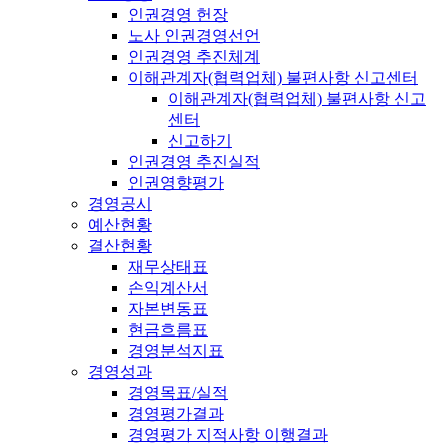
인권경영 헌장
노사 인권경영선언
인권경영 추진체계
이해관계자(협력업체) 불편사항 신고센터
이해관계자(협력업체) 불편사항 신고
센터
신고하기
인권경영 추진실적
인권영향평가
경영공시
예산현황
결산현황
재무상태표
손익계산서
자본변동표
현금흐름표
경영분석지표
경영성과
경영목표/실적
경영평가결과
경영평가 지적사항 이행결과