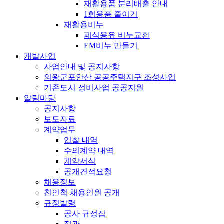
재활용품 분리배출 안내
1회용품 줄이기
재활용비누
폐식용유 비누교환
EM비누 만들기
개발사업
사업안내 및 공지사항
의왕군포안산 공공주택지구 조성사업
기존도시 정비사업 공공지원
알림마당
공지사항
보도자료
계약업무
입찰 내역
수의계약 내역
계약서식
공개견적요청
채용정보
친인척 채용인원 공개
규정발령
공사 규정집