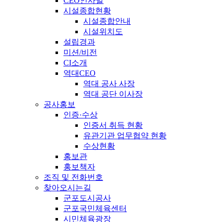
CEO인사말
시설종합현황
시설종합안내
시설위치도
설립경과
미션/비전
CI소개
역대CEO
역대 공사 사장
역대 공단 이사장
공사홍보
인증·수상
인증서 취득 현황
유관기관 업무협약 현황
수상현황
홍보관
홍보책자
조직 및 전화번호
찾아오시는길
군포도시공사
군포국민체육센터
시민체육광장