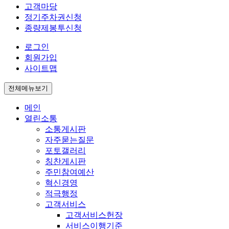
고객마당
정기주차권신청
종량제봉투신청
로그인
회원가입
사이트맵
전체메뉴보기
메인
열린소통
소통게시판
자주묻는질문
포토갤러리
칭찬게시판
주민참여예산
혁신경영
적극행정
고객서비스
고객서비스헌장
서비스이행기준