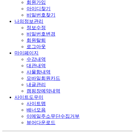
회원가입
아이디찾기
비밀번호찾기
나의정보관리
정보수정
비밀번호변경
회원탈퇴
로그아웃
마이페이지
수강내역
대관내역
사물함내역
모바일회원카드
내글관리
캠핑장예약내역
사이트도우미
사이트맵
배너모음
이메일주소무단수집거부
뷰어다운로드