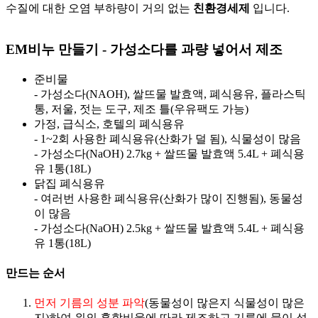
수질에 대한 오염 부하량이 거의 없는
친환경세제
입니다.
EM비누 만들기 - 가성소다를 과량 넣어서 제조
준비물
- 가성소다(NAOH), 쌀뜨물 발효액, 폐식용유, 플라스틱
통, 저울, 젓는 도구, 제조 틀(우유팩도 가능)
가정, 급식소, 호텔의 폐식용유
- 1~2회 사용한 폐식용유(산화가 덜 됨), 식물성이 많음
- 가성소다(NaOH) 2.7kg + 쌀뜨물 발효액 5.4L + 폐식용
유 1통(18L)
닭집 폐식용유
- 여러번 사용한 폐식용유(산화가 많이 진행됨), 동물성
이 많음
- 가성소다(NaOH) 2.5kg + 쌀뜨물 발효액 5.4L + 폐식용
유 1통(18L)
만드는 순서
먼저 기름의 성분 파악
(동물성이 많은지 식물성이 많은
지)하여 위의 혼합비율에 따라 제조하고 기름에 물이 섞