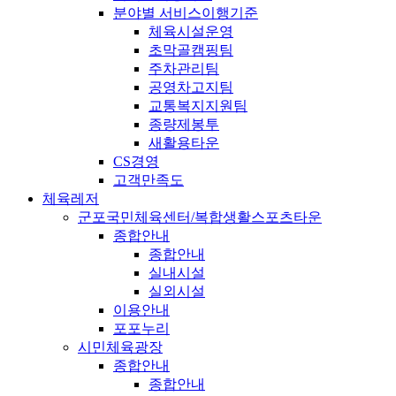
분야별 서비스이행기준
체육시설운영
초막골캠핑팀
주차관리팀
공영차고지팀
교통복지지원팀
종량제봉투
새활용타운
CS경영
고객만족도
체육레저
군포국민체육센터/복합생활스포츠타운
종합안내
종합안내
실내시설
실외시설
이용안내
포포누리
시민체육광장
종합안내
종합안내