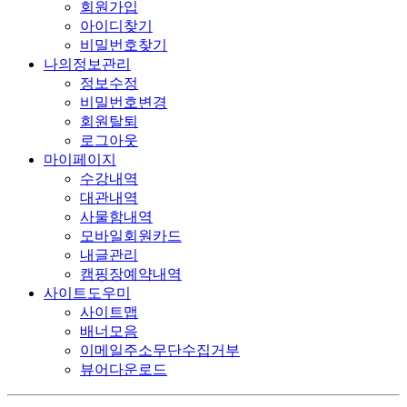
회원가입
아이디찾기
비밀번호찾기
나의정보관리
정보수정
비밀번호변경
회원탈퇴
로그아웃
마이페이지
수강내역
대관내역
사물함내역
모바일회원카드
내글관리
캠핑장예약내역
사이트도우미
사이트맵
배너모음
이메일주소무단수집거부
뷰어다운로드