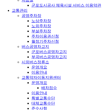
자료실
군포도시공사 체육시설 서비스 이용약관
교통관리
공영주차장
노상주차장
노외주차장
부설주차장
주차이용권신청
월정기주차신청
버스공영차고지
군포버스공영차고지
부곡버스공영차고지
시외버스정류소
운영개요
이용안내
교통약자이동지원센터
운영개요
배차접수
이용안내
특별교통수단
대체교통수단
준수사항