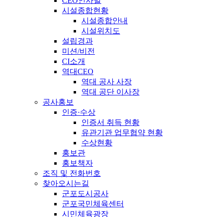
CEO인사말
시설종합현황
시설종합안내
시설위치도
설립경과
미션/비전
CI소개
역대CEO
역대 공사 사장
역대 공단 이사장
공사홍보
인증·수상
인증서 취득 현황
유관기관 업무협약 현황
수상현황
홍보관
홍보책자
조직 및 전화번호
찾아오시는길
군포도시공사
군포국민체육센터
시민체육광장