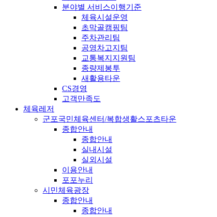
분야별 서비스이행기준
체육시설운영
초막골캠핑팀
주차관리팀
공영차고지팀
교통복지지원팀
종량제봉투
새활용타운
CS경영
고객만족도
체육레저
군포국민체육센터/복합생활스포츠타운
종합안내
종합안내
실내시설
실외시설
이용안내
포포누리
시민체육광장
종합안내
종합안내