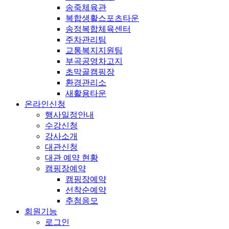
송죽체육관
복합생활스포츠타운
송정복합체육센터
주차관리팀
교통복지지원팀
부곡공영차고지
초막골캠핑장
환경관리소
새활용타운
온라인신청
행사일정안내
수강신청
강사소개
대관신청
대관 예약 현황
캠핑장예약
캠핑장예약
선착순예약
추첨응모
회원기능
로그인