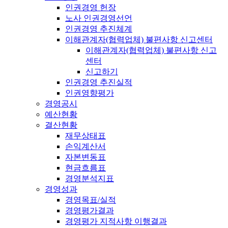
인권경영 헌장
노사 인권경영선언
인권경영 추진체계
이해관계자(협력업체) 불편사항 신고센터
이해관계자(협력업체) 불편사항 신고
센터
신고하기
인권경영 추진실적
인권영향평가
경영공시
예산현황
결산현황
재무상태표
손익계산서
자본변동표
현금흐름표
경영분석지표
경영성과
경영목표/실적
경영평가결과
경영평가 지적사항 이행결과