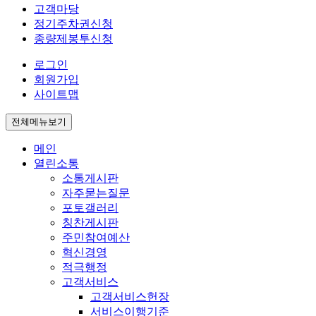
고객마당
정기주차권신청
종량제봉투신청
로그인
회원가입
사이트맵
전체메뉴보기
메인
열린소통
소통게시판
자주묻는질문
포토갤러리
칭찬게시판
주민참여예산
혁신경영
적극행정
고객서비스
고객서비스헌장
서비스이행기준