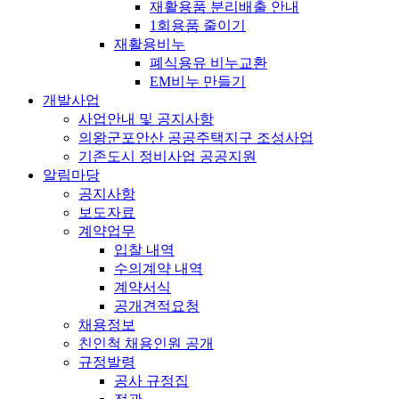
재활용품 분리배출 안내
1회용품 줄이기
재활용비누
폐식용유 비누교환
EM비누 만들기
개발사업
사업안내 및 공지사항
의왕군포안산 공공주택지구 조성사업
기존도시 정비사업 공공지원
알림마당
공지사항
보도자료
계약업무
입찰 내역
수의계약 내역
계약서식
공개견적요청
채용정보
친인척 채용인원 공개
규정발령
공사 규정집