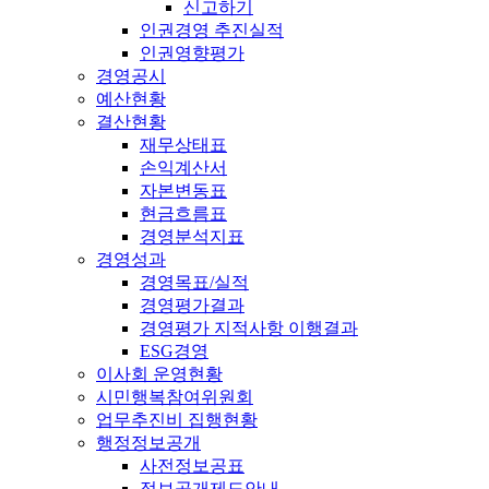
신고하기
인권경영 추진실적
인권영향평가
경영공시
예산현황
결산현황
재무상태표
손익계산서
자본변동표
현금흐름표
경영분석지표
경영성과
경영목표/실적
경영평가결과
경영평가 지적사항 이행결과
ESG경영
이사회 운영현황
시민행복참여위원회
업무추진비 집행현황
행정정보공개
사전정보공표
정보공개제도안내