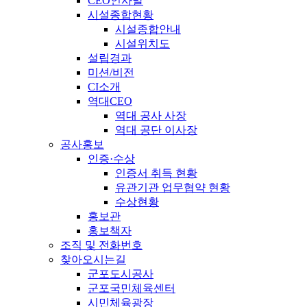
CEO인사말
시설종합현황
시설종합안내
시설위치도
설립경과
미션/비전
CI소개
역대CEO
역대 공사 사장
역대 공단 이사장
공사홍보
인증·수상
인증서 취득 현황
유관기관 업무협약 현황
수상현황
홍보관
홍보책자
조직 및 전화번호
찾아오시는길
군포도시공사
군포국민체육센터
시민체육광장