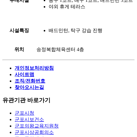
부대시설
농구 1코트, 배구 1코트, 배드민턴 3코트
야외 휴게 테라스
시설특징
배드민턴, 탁구 강습 진행
위치
송정복합체육센터 4층
개인정보처리방침
사이트맵
조직/전화번호
찾아오시는길
유관기관 바로가기
군포시청
군포시보건소
군포의왕교육지원청
군포시상공회의소