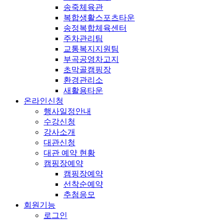
송죽체육관
복합생활스포츠타운
송정복합체육센터
주차관리팀
교통복지지원팀
부곡공영차고지
초막골캠핑장
환경관리소
새활용타운
온라인신청
행사일정안내
수강신청
강사소개
대관신청
대관 예약 현황
캠핑장예약
캠핑장예약
선착순예약
추첨응모
회원기능
로그인