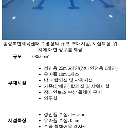
송정복합체육센터 수영장의 규모, 부대시설, 시설특징, 위
치에 대한 정보를 제공
규모
686.05㎡
성인용 25m 5레인(장애인전용 1레인)
유아풀 10m 1개소
남녀 탈의실 및 샤워시설
부대시설
가족(장애인) 탈의실 및 샤워시설
장애인보조 수상 휠체어 구비
의무실
성인풀 수심: 1~1.2m
시설특징
유아풀 수심: 0.5m
수중 휠체어용 경사로