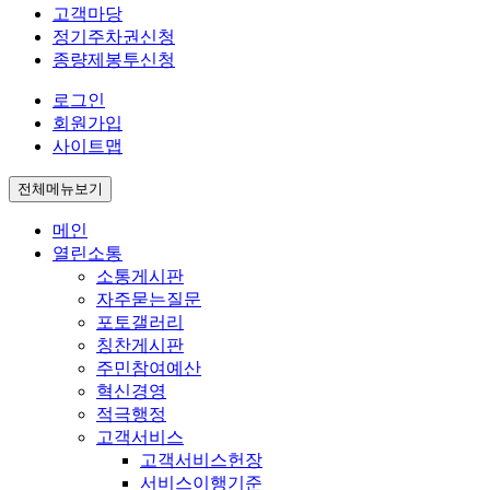
고객마당
정기주차권신청
종량제봉투신청
로그인
회원가입
사이트맵
전체메뉴보기
메인
열린소통
소통게시판
자주묻는질문
포토갤러리
칭찬게시판
주민참여예산
혁신경영
적극행정
고객서비스
고객서비스헌장
서비스이행기준