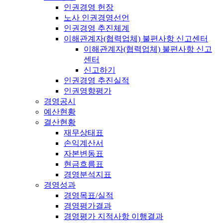
인권경영 헌장
노사 인권경영선언
인권경영 추진체계
이해관계자(협력업체) 불편사항 신고센터
이해관계자(협력업체) 불편사항 신고
센터
신고하기
인권경영 추진실적
인권영향평가
경영공시
예산현황
결산현황
재무상태표
손익계산서
자본변동표
현금흐름표
경영분석지표
경영성과
경영목표/실적
경영평가결과
경영평가 지적사항 이행결과