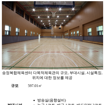
송정복합체육센터 다목적체육관의 규모, 부대시설, 시설특징,
위치에 대한 정보를 제공
규모
597.01㎡
방송실(음향설비)