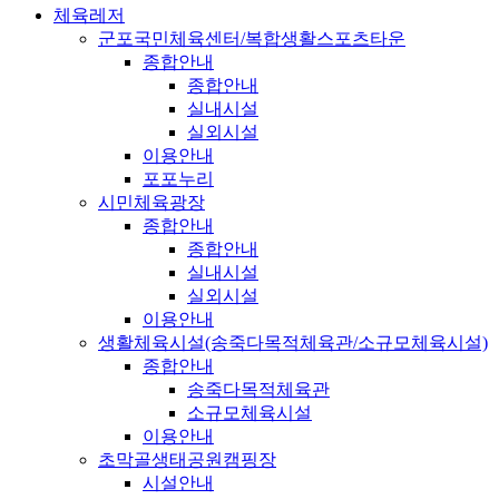
체육레저
군포국민체육센터/복합생활스포츠타운
종합안내
종합안내
실내시설
실외시설
이용안내
포포누리
시민체육광장
종합안내
종합안내
실내시설
실외시설
이용안내
생활체육시설(송죽다목적체육관/소규모체육시설)
종합안내
송죽다목적체육관
소규모체육시설
이용안내
초막골생태공원캠핑장
시설안내