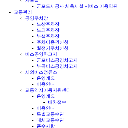
자료실
군포도시공사 체육시설 서비스 이용약관
교통관리
공영주차장
노상주차장
노외주차장
부설주차장
주차이용권신청
월정기주차신청
버스공영차고지
군포버스공영차고지
부곡버스공영차고지
시외버스정류소
운영개요
이용안내
교통약자이동지원센터
운영개요
배차접수
이용안내
특별교통수단
대체교통수단
준수사항