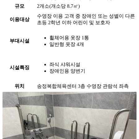
규모
2개소(개소당 8.7㎡)
수영장 이용 고객 중 장애인 또는 성별이 다른
이용대상
초등 2학년 이하 어린이 및 보호자
휠체어용 옷장 1통
부대시설
일반형 옷장 4개
좌식 샤워시설
시설특징
장애인용 양변기
위치
송정복합체육센터 3층 수영장 관람석 좌측