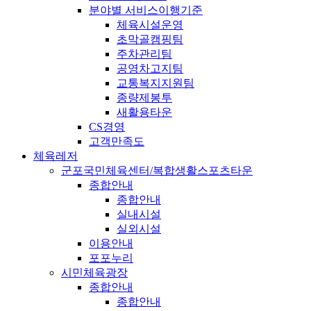
분야별 서비스이행기준
체육시설운영
초막골캠핑팀
주차관리팀
공영차고지팀
교통복지지원팀
종량제봉투
새활용타운
CS경영
고객만족도
체육레저
군포국민체육센터/복합생활스포츠타운
종합안내
종합안내
실내시설
실외시설
이용안내
포포누리
시민체육광장
종합안내
종합안내