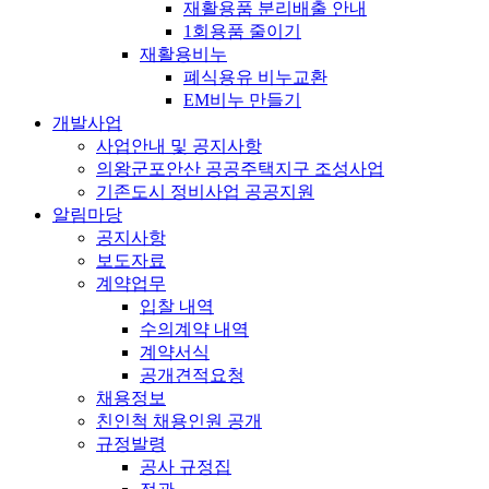
재활용품 분리배출 안내
1회용품 줄이기
재활용비누
폐식용유 비누교환
EM비누 만들기
개발사업
사업안내 및 공지사항
의왕군포안산 공공주택지구 조성사업
기존도시 정비사업 공공지원
알림마당
공지사항
보도자료
계약업무
입찰 내역
수의계약 내역
계약서식
공개견적요청
채용정보
친인척 채용인원 공개
규정발령
공사 규정집