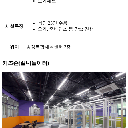
요가매트
성인 23인 수용
시설특징
요가, 줌바댄스 등 강습 진행
위치
송정복합체육센터 2층
키즈존(실내놀이터)