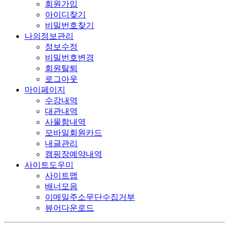
회원가입
아이디찾기
비밀번호찾기
나의정보관리
정보수정
비밀번호변경
회원탈퇴
로그아웃
마이페이지
수강내역
대관내역
사물함내역
모바일회원카드
내글관리
캠핑장예약내역
사이트도우미
사이트맵
배너모음
이메일주소무단수집거부
뷰어다운로드