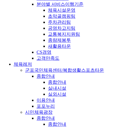
분야별 서비스이행기준
체육시설운영
초막골캠핑팀
주차관리팀
공영차고지팀
교통복지지원팀
종량제봉투
새활용타운
CS경영
고객만족도
체육레저
군포국민체육센터/복합생활스포츠타운
종합안내
종합안내
실내시설
실외시설
이용안내
포포누리
시민체육광장
종합안내
종합안내