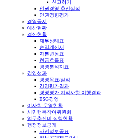
신고하기
인권경영 추진실적
인권영향평가
경영공시
예산현황
결산현황
재무상태표
손익계산서
자본변동표
현금흐름표
경영분석지표
경영성과
경영목표/실적
경영평가결과
경영평가 지적사항 이행결과
ESG경영
이사회 운영현황
시민행복참여위원회
업무추진비 집행현황
행정정보공개
사전정보공표
정보공개제도안내