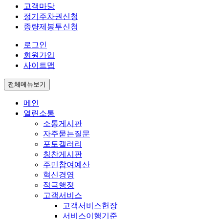
고객마당
정기주차권신청
종량제봉투신청
로그인
회원가입
사이트맵
전체메뉴보기
메인
열린소통
소통게시판
자주묻는질문
포토갤러리
칭찬게시판
주민참여예산
혁신경영
적극행정
고객서비스
고객서비스헌장
서비스이행기준