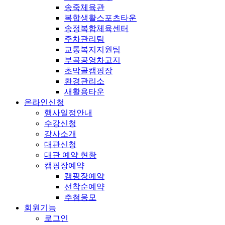
송죽체육관
복합생활스포츠타운
송정복합체육센터
주차관리팀
교통복지지원팀
부곡공영차고지
초막골캠핑장
환경관리소
새활용타운
온라인신청
행사일정안내
수강신청
강사소개
대관신청
대관 예약 현황
캠핑장예약
캠핑장예약
선착순예약
추첨응모
회원기능
로그인