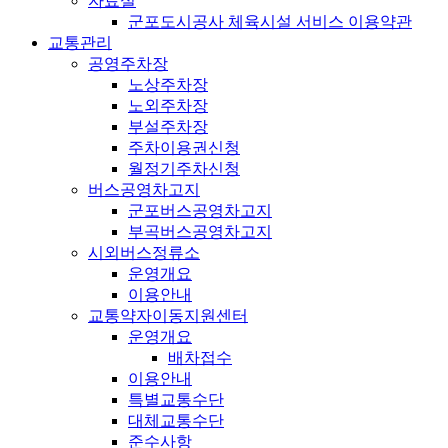
자료실
군포도시공사 체육시설 서비스 이용약관
교통관리
공영주차장
노상주차장
노외주차장
부설주차장
주차이용권신청
월정기주차신청
버스공영차고지
군포버스공영차고지
부곡버스공영차고지
시외버스정류소
운영개요
이용안내
교통약자이동지원센터
운영개요
배차접수
이용안내
특별교통수단
대체교통수단
준수사항