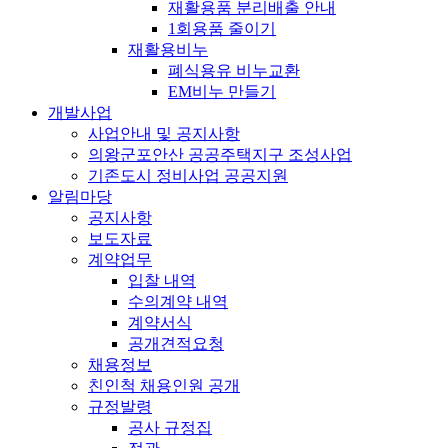
재활용품 분리배출 안내
1회용품 줄이기
재활용비누
폐식용유 비누교환
EM비누 만들기
개발사업
사업안내 및 공지사항
의왕군포안산 공공주택지구 조성사업
기존도시 정비사업 공공지원
알림마당
공지사항
보도자료
계약업무
입찰 내역
수의계약 내역
계약서식
공개견적요청
채용정보
친인척 채용인원 공개
규정발령
공사 규정집