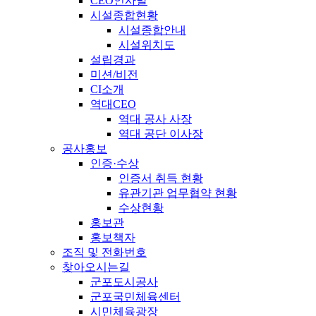
CEO인사말
시설종합현황
시설종합안내
시설위치도
설립경과
미션/비전
CI소개
역대CEO
역대 공사 사장
역대 공단 이사장
공사홍보
인증·수상
인증서 취득 현황
유관기관 업무협약 현황
수상현황
홍보관
홍보책자
조직 및 전화번호
찾아오시는길
군포도시공사
군포국민체육센터
시민체육광장