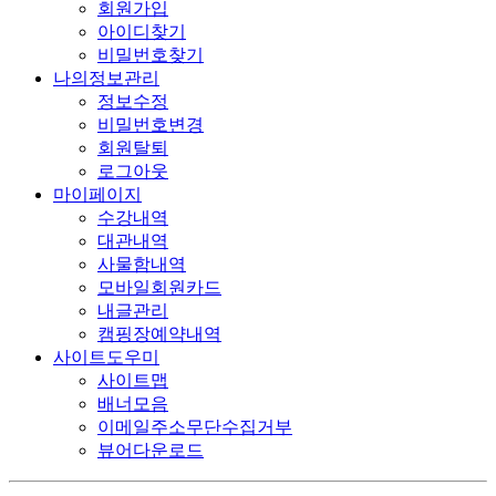
회원가입
아이디찾기
비밀번호찾기
나의정보관리
정보수정
비밀번호변경
회원탈퇴
로그아웃
마이페이지
수강내역
대관내역
사물함내역
모바일회원카드
내글관리
캠핑장예약내역
사이트도우미
사이트맵
배너모음
이메일주소무단수집거부
뷰어다운로드