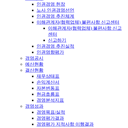
인권경영 헌장
노사 인권경영선언
인권경영 추진체계
이해관계자(협력업체) 불편사항 신고센터
이해관계자(협력업체) 불편사항 신고
센터
신고하기
인권경영 추진실적
인권영향평가
경영공시
예산현황
결산현황
재무상태표
손익계산서
자본변동표
현금흐름표
경영분석지표
경영성과
경영목표/실적
경영평가결과
경영평가 지적사항 이행결과