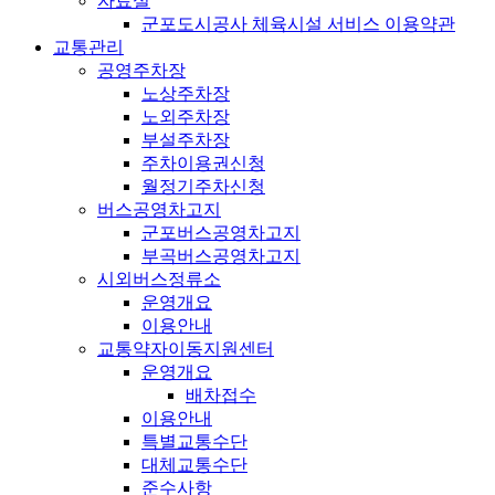
자료실
군포도시공사 체육시설 서비스 이용약관
교통관리
공영주차장
노상주차장
노외주차장
부설주차장
주차이용권신청
월정기주차신청
버스공영차고지
군포버스공영차고지
부곡버스공영차고지
시외버스정류소
운영개요
이용안내
교통약자이동지원센터
운영개요
배차접수
이용안내
특별교통수단
대체교통수단
준수사항