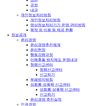
정관
규정
내규
개인정보처리방침
개인정보처리방침
영상정보처리기기 운영·관리방침
목적 외 이용 등 제공 현황
정보공개
윤리경영
윤리경영추진체계
윤리헌장
행동강령규정
이해충돌 방지제도 운영내규
청렴신고센터
청렴신고센터
신고하기
부패방지방침
성희롱·성폭력 신고센터
성희롱·성폭력 신고센터
신고하기
윤리경영 추진실적
인권경영