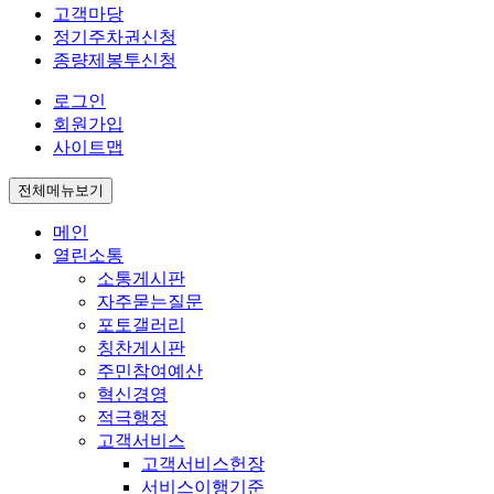
고객마당
정기주차권신청
종량제봉투신청
로그인
회원가입
사이트맵
전체메뉴보기
메인
열린소통
소통게시판
자주묻는질문
포토갤러리
칭찬게시판
주민참여예산
혁신경영
적극행정
고객서비스
고객서비스헌장
서비스이행기준