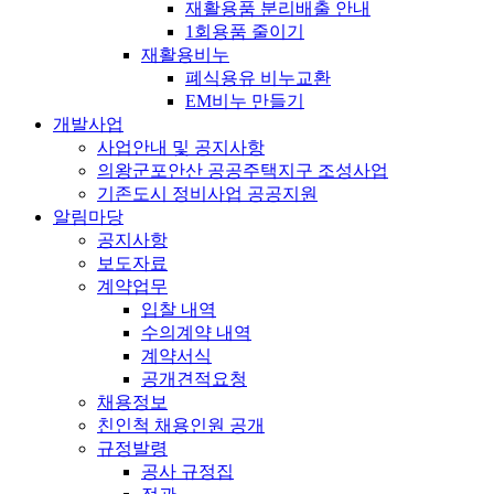
재활용품 분리배출 안내
1회용품 줄이기
재활용비누
폐식용유 비누교환
EM비누 만들기
개발사업
사업안내 및 공지사항
의왕군포안산 공공주택지구 조성사업
기존도시 정비사업 공공지원
알림마당
공지사항
보도자료
계약업무
입찰 내역
수의계약 내역
계약서식
공개견적요청
채용정보
친인척 채용인원 공개
규정발령
공사 규정집