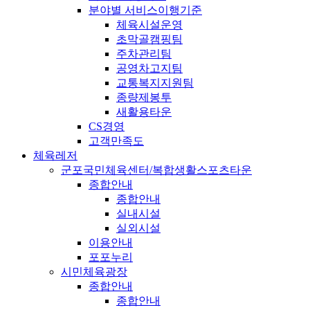
분야별 서비스이행기준
체육시설운영
초막골캠핑팀
주차관리팀
공영차고지팀
교통복지지원팀
종량제봉투
새활용타운
CS경영
고객만족도
체육레저
군포국민체육센터/복합생활스포츠타운
종합안내
종합안내
실내시설
실외시설
이용안내
포포누리
시민체육광장
종합안내
종합안내