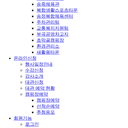
송죽체육관
복합생활스포츠타운
송정복합체육센터
주차관리팀
교통복지지원팀
부곡공영차고지
초막골캠핑장
환경관리소
새활용타운
온라인신청
행사일정안내
수강신청
강사소개
대관신청
대관 예약 현황
캠핑장예약
캠핑장예약
선착순예약
추첨응모
회원기능
로그인