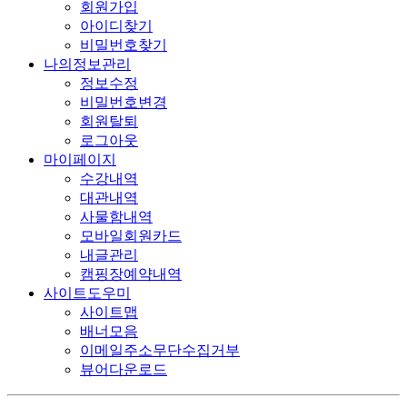
회원가입
아이디찾기
비밀번호찾기
나의정보관리
정보수정
비밀번호변경
회원탈퇴
로그아웃
마이페이지
수강내역
대관내역
사물함내역
모바일회원카드
내글관리
캠핑장예약내역
사이트도우미
사이트맵
배너모음
이메일주소무단수집거부
뷰어다운로드