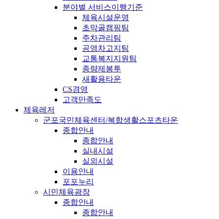
분야별 서비스이행기준
체육시설운영
초막골캠핑팀
주차관리팀
공영차고지팀
교통복지지원팀
종량제봉투
새활용타운
CS경영
고객만족도
체육레저
군포국민체육센터/복합생활스포츠타운
종합안내
종합안내
실내시설
실외시설
이용안내
포포누리
시민체육광장
종합안내
종합안내