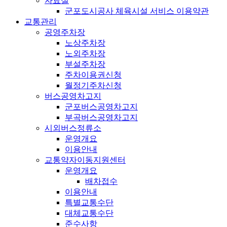
자료실
군포도시공사 체육시설 서비스 이용약관
교통관리
공영주차장
노상주차장
노외주차장
부설주차장
주차이용권신청
월정기주차신청
버스공영차고지
군포버스공영차고지
부곡버스공영차고지
시외버스정류소
운영개요
이용안내
교통약자이동지원센터
운영개요
배차접수
이용안내
특별교통수단
대체교통수단
준수사항