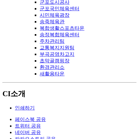
군포도시공사
군포국민체육센터
시민체육광장
송죽체육관
복합생활스포츠타운
송정복합체육센터
주차관리팀
교통복지지원팀
부곡공영차고지
초막골캠핑장
환경관리소
새활용타운
CI소개
인쇄하기
페이스북 공유
트위터 공유
네이버 공유
카카오스토리 공유