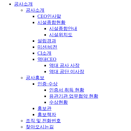
공사소개
공사소개
CEO인사말
시설종합현황
시설종합안내
시설위치도
설립경과
미션/비전
CI소개
역대CEO
역대 공사 사장
역대 공단 이사장
공사홍보
인증·수상
인증서 취득 현황
유관기관 업무협약 현황
수상현황
홍보관
홍보책자
조직 및 전화번호
찾아오시는길