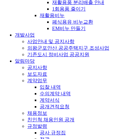
재활용품 분리배출 안내
1회용품 줄이기
재활용비누
폐식용유 비누교환
EM비누 만들기
개발사업
사업안내 및 공지사항
의왕군포안산 공공주택지구 조성사업
기존도시 정비사업 공공지원
알림마당
공지사항
보도자료
계약업무
입찰 내역
수의계약 내역
계약서식
공개견적요청
채용정보
친인척 채용인원 공개
규정발령
공사 규정집