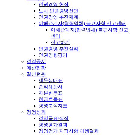
인권경영 헌장
노사 인권경영선언
인권경영 추진체계
이해관계자(협력업체) 불편사항 신고센터
이해관계자(협력업체) 불편사항 신고
센터
신고하기
인권경영 추진실적
인권영향평가
경영공시
예산현황
결산현황
재무상태표
손익계산서
자본변동표
현금흐름표
경영분석지표
경영성과
경영목표/실적
경영평가결과
경영평가 지적사항 이행결과