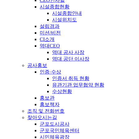
CEO인사말
시설종합현황
시설종합안내
시설위치도
설립경과
미션/비전
CI소개
역대CEO
역대 공사 사장
역대 공단 이사장
공사홍보
인증·수상
인증서 취득 현황
유관기관 업무협약 현황
수상현황
홍보관
홍보책자
조직 및 전화번호
찾아오시는길
군포도시공사
군포국민체육센터
시민체육광장