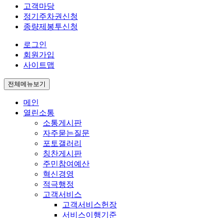
고객마당
정기주차권신청
종량제봉투신청
로그인
회원가입
사이트맵
전체메뉴보기
메인
열린소통
소통게시판
자주묻는질문
포토갤러리
칭찬게시판
주민참여예산
혁신경영
적극행정
고객서비스
고객서비스헌장
서비스이행기준