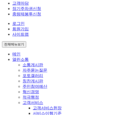
고객마당
정기주차권신청
종량제봉투신청
로그인
회원가입
사이트맵
전체메뉴보기
메인
열린소통
소통게시판
자주묻는질문
포토갤러리
칭찬게시판
주민참여예산
혁신경영
적극행정
고객서비스
고객서비스헌장
서비스이행기준