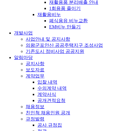
재활용품 분리배출 안내
1회용품 줄이기
재활용비누
폐식용유 비누교환
EM비누 만들기
개발사업
사업안내 및 공지사항
의왕군포안산 공공주택지구 조성사업
기존도시 정비사업 공공지원
알림마당
공지사항
보도자료
계약업무
입찰 내역
수의계약 내역
계약서식
공개견적요청
채용정보
친인척 채용인원 공개
규정발령
공사 규정집