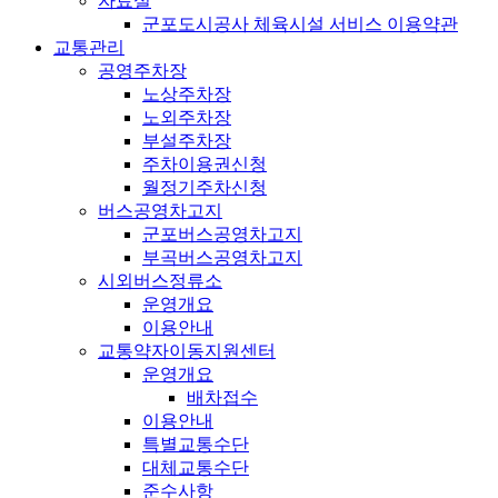
자료실
군포도시공사 체육시설 서비스 이용약관
교통관리
공영주차장
노상주차장
노외주차장
부설주차장
주차이용권신청
월정기주차신청
버스공영차고지
군포버스공영차고지
부곡버스공영차고지
시외버스정류소
운영개요
이용안내
교통약자이동지원센터
운영개요
배차접수
이용안내
특별교통수단
대체교통수단
준수사항