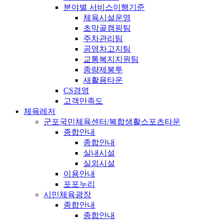
분야별 서비스이행기준
체육시설운영
초막골캠핑팀
주차관리팀
공영차고지팀
교통복지지원팀
종량제봉투
새활용타운
CS경영
고객만족도
체육레저
군포국민체육센터/복합생활스포츠타운
종합안내
종합안내
실내시설
실외시설
이용안내
포포누리
시민체육광장
종합안내
종합안내