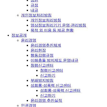
정관
규정
내규
개인정보처리방침
개인정보처리방침
영상정보처리기기 운영·관리방침
목적 외 이용 등 제공 현황
정보공개
윤리경영
윤리경영추진체계
윤리헌장
행동강령규정
이해충돌 방지제도 운영내규
청렴신고센터
청렴신고센터
신고하기
부패방지방침
성희롱·성폭력 신고센터
성희롱·성폭력 신고센터
신고하기
윤리경영 추진실적
인권경영