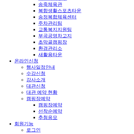
송죽체육관
복합생활스포츠타운
송정복합체육센터
주차관리팀
교통복지지원팀
부곡공영차고지
초막골캠핑장
환경관리소
새활용타운
온라인신청
행사일정안내
수강신청
강사소개
대관신청
대관 예약 현황
캠핑장예약
캠핑장예약
선착순예약
추첨응모
회원기능
로그인