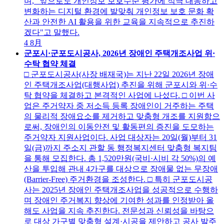
며, "앞으로도 개인정보 보호수준 평가에 적극 대응하고
변화하는 디지털 환경에 발맞춰 개인정보 보호 문화 확
산과 안전한 AI 활용을 위한 교육을 지속적으로 추진하
겠다"고 말했다.
4
8月
군포시·군포도시공사, 2026년 장애인 주택개조사업 위·
수탁 협약 체결
□ 군포도시공사(사장 배재국)는 지난 22일 2026년 장애
인 주택개조사업(대행사업) 추진을 위해 군포시와 위·수
탁 협약을 체결하고 본격적인 사업에 나섰다. □ 이번 사
업은 주거약자 중 저소득 등록 장애인이 거주하는 주택
의 물리적 장애요소를 제거하고 맞춤형 개조를 지원함으
로써, 장애인의 이동안전 및 활동편의 증진을 도모하는
주거약자 지원사업이다. 사업 대상자는 20일(월)부터 31
일(금)까지 주소지 관할 동 행정복지센터 맞춤형 복지팀
을 통해 모집한다. 총 1,520만원(국비·시비 각 50%)의 예
산을 투입해 관내 4가구를 대상으로 장애물 없는 무장애
(Barrier-Free) 주거환경을 조성한다. □ 특히 군포도시공
사는 2025년 장애인 주택개조사업을 성공적으로 수행하
며 장애인 주거복지 향상에 기여한 성과를 인정받아 올
해도 사업을 지속 추진한다. 전문성과 신뢰성을 바탕으
로 대상 가구별 맞춤형 설계·시공을 제안하고 공사 발주