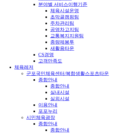
분야별 서비스이행기준
체육시설운영
초막골캠핑팀
주차관리팀
공영차고지팀
교통복지지원팀
종량제봉투
새활용타운
CS경영
고객만족도
체육레저
군포국민체육센터/복합생활스포츠타운
종합안내
종합안내
실내시설
실외시설
이용안내
포포누리
시민체육광장
종합안내
종합안내