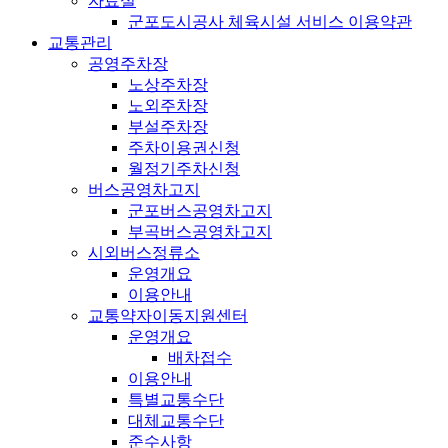
자료실
군포도시공사 체육시설 서비스 이용약관
교통관리
공영주차장
노상주차장
노외주차장
부설주차장
주차이용권신청
월정기주차신청
버스공영차고지
군포버스공영차고지
부곡버스공영차고지
시외버스정류소
운영개요
이용안내
교통약자이동지원센터
운영개요
배차접수
이용안내
특별교통수단
대체교통수단
준수사항