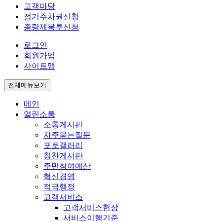
고객마당
정기주차권신청
종량제봉투신청
로그인
회원가입
사이트맵
전체메뉴보기
메인
열린소통
소통게시판
자주묻는질문
포토갤러리
칭찬게시판
주민참여예산
혁신경영
적극행정
고객서비스
고객서비스헌장
서비스이행기준