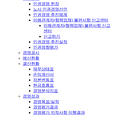
인권경영 헌장
노사 인권경영선언
인권경영 추진체계
이해관계자(협력업체) 불편사항 신고센터
이해관계자(협력업체) 불편사항 신고
센터
신고하기
인권경영 추진실적
인권영향평가
경영공시
예산현황
결산현황
재무상태표
손익계산서
자본변동표
현금흐름표
경영분석지표
경영성과
경영목표/실적
경영평가결과
경영평가 지적사항 이행결과