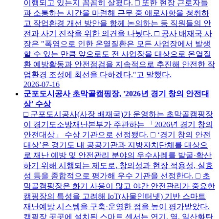
이행되고 있는지 꼼꼼히 살폈다. □ 또한 현장 근로자들
과 소통하는 시간을 마련해 근무 중 애로사항을 청취하
고 작업환경 개선 방안을 함께 논의하는 등 직원들의 안
전과 사기 진작을 위한 의견을 나눴다. □ 공사 배재국 사
장은 "폭염으로 인한 온열질환은 모든 사업장에서 발생
할 수 있는 만큼 앞으로도 전 사업장을 대상으로 온열질
환 예방활동과 안전점검을 지속적으로 추진해 안전한 작
업환경 조성에 최선을 다하겠다."고 말했다.
2026-07-16
군포도시공사 초막골캠핑장, '2026년 경기 창의 안전대
상' 수상
□ 군포도시공사(사장 배재국)가 운영하는 초막골캠핑장
이 경기도소방재난본부가 주관하는 「2026년 경기 창의
안전대상」 수상 기관으로 선정됐다. □ ‘경기 창의 안전
대상’은 경기도 내 공공기관과 지방자치단체를 대상으
로 재난 예방 및 안전관리 분야의 우수사례를 발굴·확산
하기 위해 시행되는 제도로, 창의성과 현장 적용성, 실효
성 등을 종합적으로 평가해 우수 기관을 선정한다. □ 초
막골캠핑장은 화기 사용이 많고 야간 안전관리가 중요한
캠핑장의 특성을 고려해 IoT(사물인터넷) 기반 스마트
재난예방 시스템을 구축·운영한 점을 높이 평가받았다.
캠핑장 곳곳에 설치된 스마트 센서는 연기, 열, 일산화탄