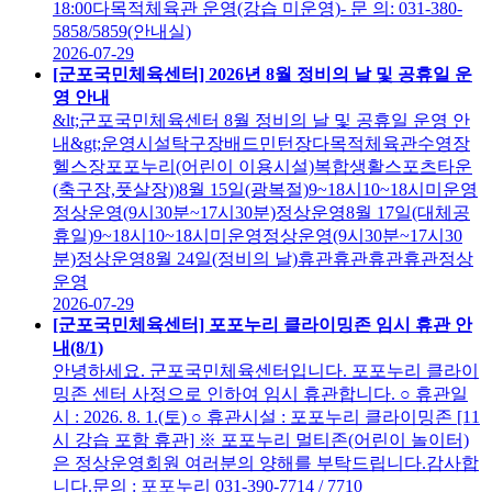
18:00다목적체육관 운영(강습 미운영)- 문 의: 031-380-
5858/5859(안내실)
2026-07-29
[군포국민체육센터] 2026년 8월 정비의 날 및 공휴일 운
영 안내
&lt;군포국민체육센터 8월 정비의 날 및 공휴일 운영 안
내&gt;운영시설탁구장배드민턴장다목적체육관수영장
헬스장포포누리(어린이 이용시설)복합생활스포츠타운
(축구장,풋살장))8월 15일(광복절)9~18시10~18시미운영
정상운영(9시30분~17시30분)정상운영8월 17일(대체공
휴일)9~18시10~18시미운영정상운영(9시30분~17시30
분)정상운영8월 24일(정비의 날)휴관휴관휴관휴관정상
운영
2026-07-29
[군포국민체육센터] 포포누리 클라이밍존 임시 휴관 안
내(8/1)
안녕하세요. 군포국민체육센터입니다. 포포누리 클라이
밍존 센터 사정으로 인하여 임시 휴관합니다. ○ 휴관일
시 : 2026. 8. 1.(토) ○ 휴관시설 : 포포누리 클라이밍존 [11
시 강습 포함 휴관] ※ 포포누리 멀티존(어린이 놀이터)
은 정상운영회원 여러분의 양해를 부탁드립니다.감사합
니다.문의 : 포포누리 031-390-7714 / 7710