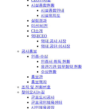
CEO인사말
시설종합현황
시설종합안내
시설위치도
설립경과
미션/비전
CI소개
역대CEO
역대 공사 사장
역대 공단 이사장
공사홍보
인증·수상
인증서 취득 현황
유관기관 업무협약 현황
수상현황
홍보관
홍보책자
조직 및 전화번호
찾아오시는길
군포도시공사
군포국민체육센터
시민체육광장