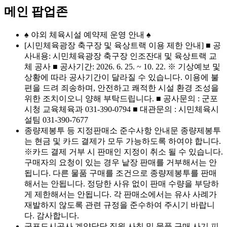
메인 팝업존
♠ 야외 체육시설 예약제 운영 안내 ♠
[시민체육광장 축구장 및 육상트랙 이용 제한 안내] ■ 공
사내용: 시민체육광장 축구장 인조잔대 및 육상트랙 교
체 공사 ■ 공사기간: 2026. 6. 25. ~ 10. 22. ※ 기상예보 및
상황에 따라 공사기간이 달라질 수 있습니다. 이용에 불
편을 드려 죄송하며, 안전하고 쾌적한 시설 환경 조성을
위한 조치이오니 양해 부탁드립니다. ■ 공사문의 : 군포
시청 교육체육과 031-390-0794 ■ 대관문의 : 시민체육시
설팀 031-390-7677
종량제봉투 등 지정판매소 준수사항 안내문 종량제봉투
는 현금 및 카드 결제가 모두 가능하도록 하여야 합니다.
※카드 결제 거부 시 판매인 지정이 취소 될 수 있습니다.
구매자의 요청이 있는 경우 낱장 판매를 거부해서는 안
됩니다. 다른 물품 구매를 조건으로 종량제봉투를 판매
해서는 안됩니다. 정당한 사유 없이 판매 수량을 부당하
게 제한해서는 안됩니다. 각 판매소에서는 유사 사례가
재발하지 않도록 관련 규정을 준수하여 주시기 바랍니
다. 감사합니다.
군포도시공사 계약담당 직원 사칭 및 물품 구매 사기 피