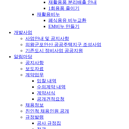
재활용품 분리배출 안내
1회용품 줄이기
재활용비누
폐식용유 비누교환
EM비누 만들기
개발사업
사업안내 및 공지사항
의왕군포안산 공공주택지구 조성사업
기존도시 정비사업 공공지원
알림마당
공지사항
보도자료
계약업무
입찰 내역
수의계약 내역
계약서식
공개견적요청
채용정보
친인척 채용인원 공개
규정발령
공사 규정집