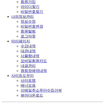
회원가입
아이디찾기
비밀번호찾기
나의정보관리
정보수정
비밀번호변경
회원탈퇴
로그아웃
마이페이지
수강내역
대관내역
사물함내역
모바일회원카드
내글관리
캠핑장예약내역
사이트도우미
사이트맵
배너모음
이메일주소무단수집거부
뷰어다운로드