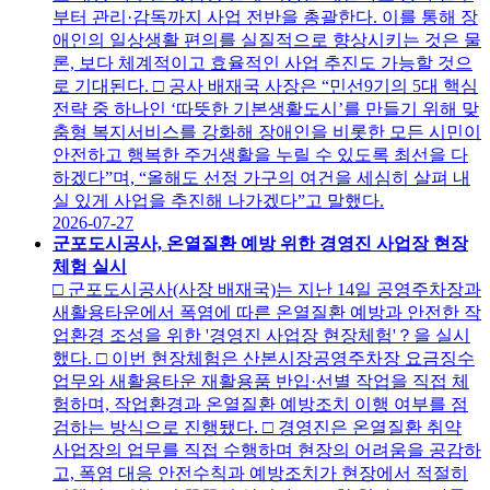
부터 관리·감독까지 사업 전반을 총괄한다. 이를 통해 장
애인의 일상생활 편의를 실질적으로 향상시키는 것은 물
론, 보다 체계적이고 효율적인 사업 추진도 가능할 것으
로 기대된다. □ 공사 배재국 사장은 “민선9기의 5대 핵심
전략 중 하나인 ‘따뜻한 기본생활도시’를 만들기 위해 맞
춤형 복지서비스를 강화해 장애인을 비롯한 모든 시민이
안전하고 행복한 주거생활을 누릴 수 있도록 최선을 다
하겠다”며, “올해도 선정 가구의 여건을 세심히 살펴 내
실 있게 사업을 추진해 나가겠다”고 말했다.
2026-07-27
군포도시공사, 온열질환 예방 위한 경영진 사업장 현장
체험 실시
□ 군포도시공사(사장 배재국)는 지난 14일 공영주차장과
새활용타운에서 폭염에 따른 온열질환 예방과 안전한 작
업환경 조성을 위한 '경영진 사업장 현장체험'？을 실시
했다. □ 이번 현장체험은 산본시장공영주차장 요금징수
업무와 새활용타운 재활용품 반입·선별 작업을 직접 체
험하며, 작업환경과 온열질환 예방조치 이행 여부를 점
검하는 방식으로 진행됐다. □ 경영진은 온열질환 취약
사업장의 업무를 직접 수행하며 현장의 어려움을 공감하
고, 폭염 대응 안전수칙과 예방조치가 현장에서 적절히