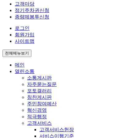
고객마당
정기주차권신청
종량제봉투신청
로그인
회원가입
사이트맵
전체메뉴보기
메인
열린소통
소통게시판
자주묻는질문
포토갤러리
칭찬게시판
주민참여예산
혁신경영
적극행정
고객서비스
고객서비스헌장
서비스이행기준