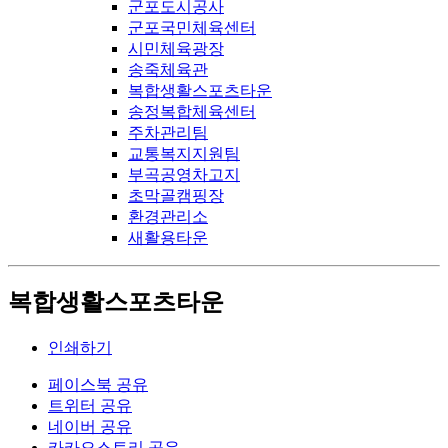
군포도시공사
군포국민체육센터
시민체육광장
송죽체육관
복합생활스포츠타운
송정복합체육센터
주차관리팀
교통복지지원팀
부곡공영차고지
초막골캠핑장
환경관리소
새활용타운
복합생활스포츠타운
인쇄하기
페이스북 공유
트위터 공유
네이버 공유
카카오스토리 공유