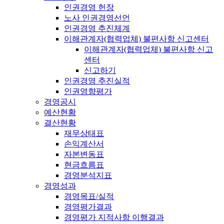
인권경영 헌장
노사 인권경영선언
인권경영 추진체계
이해관계자(협력업체) 불편사항 신고센터
이해관계자(협력업체) 불편사항 신고
센터
신고하기
인권경영 추진실적
인권영향평가
경영공시
예산현황
결산현황
재무상태표
손익계산서
자본변동표
현금흐름표
경영분석지표
경영성과
경영목표/실적
경영평가결과
경영평가 지적사항 이행결과