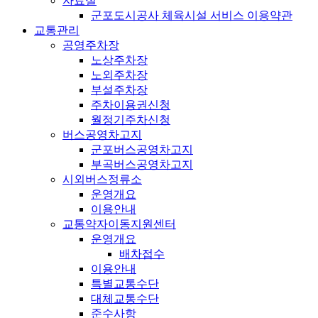
자료실
군포도시공사 체육시설 서비스 이용약관
교통관리
공영주차장
노상주차장
노외주차장
부설주차장
주차이용권신청
월정기주차신청
버스공영차고지
군포버스공영차고지
부곡버스공영차고지
시외버스정류소
운영개요
이용안내
교통약자이동지원센터
운영개요
배차접수
이용안내
특별교통수단
대체교통수단
준수사항