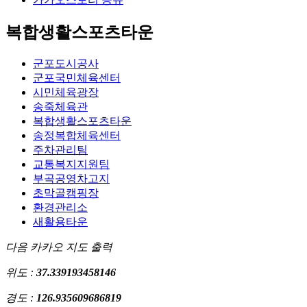
복합생활스포츠타운
군포도시공사
군포국민체육센터
시민체육광장
송죽체육관
복합생활스포츠타운
송정복합체육센터
주차관리팀
교통복지지원팀
부곡공영차고지
초막골캠핑장
환경관리소
새활용타운
다음 카카오 지도 출력
위도 :
37.339193458146
경도 :
126.935609686819