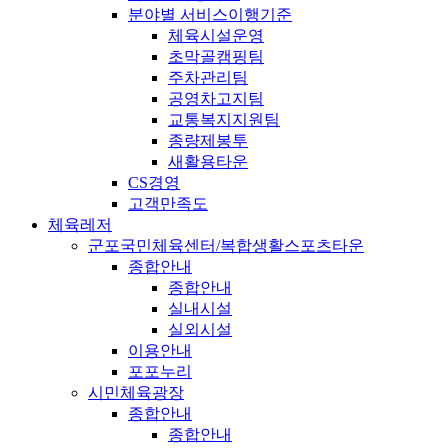
분야별 서비스이행기준
체육시설운영
초막골캠핑팀
주차관리팀
공영차고지팀
교통복지지원팀
종량제봉투
새활용타운
CS경영
고객만족도
체육레저
군포국민체육센터/복합생활스포츠타운
종합안내
종합안내
실내시설
실외시설
이용안내
포포누리
시민체육광장
종합안내
종합안내