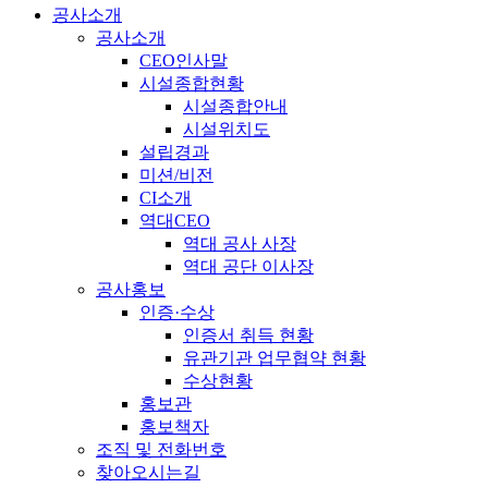
공사소개
공사소개
CEO인사말
시설종합현황
시설종합안내
시설위치도
설립경과
미션/비전
CI소개
역대CEO
역대 공사 사장
역대 공단 이사장
공사홍보
인증·수상
인증서 취득 현황
유관기관 업무협약 현황
수상현황
홍보관
홍보책자
조직 및 전화번호
찾아오시는길