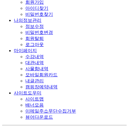
회원가입
아이디찾기
비밀번호찾기
나의정보관리
정보수정
비밀번호변경
회원탈퇴
로그아웃
마이페이지
수강내역
대관내역
사물함내역
모바일회원카드
내글관리
캠핑장예약내역
사이트도우미
사이트맵
배너모음
이메일주소무단수집거부
뷰어다운로드