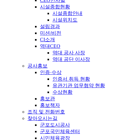
CEO인사말
시설종합현황
시설종합안내
시설위치도
설립경과
미션/비전
CI소개
역대CEO
역대 공사 사장
역대 공단 이사장
공사홍보
인증·수상
인증서 취득 현황
유관기관 업무협약 현황
수상현황
홍보관
홍보책자
조직 및 전화번호
찾아오시는길
군포도시공사
군포국민체육센터
시민체육광장