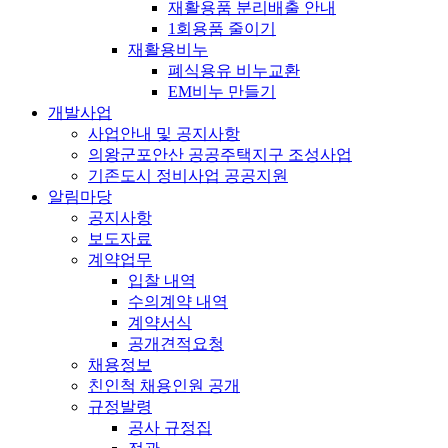
재활용품 분리배출 안내
1회용품 줄이기
재활용비누
폐식용유 비누교환
EM비누 만들기
개발사업
사업안내 및 공지사항
의왕군포안산 공공주택지구 조성사업
기존도시 정비사업 공공지원
알림마당
공지사항
보도자료
계약업무
입찰 내역
수의계약 내역
계약서식
공개견적요청
채용정보
친인척 채용인원 공개
규정발령
공사 규정집