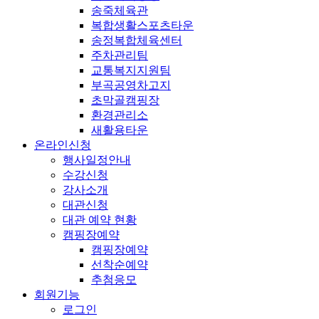
송죽체육관
복합생활스포츠타운
송정복합체육센터
주차관리팀
교통복지지원팀
부곡공영차고지
초막골캠핑장
환경관리소
새활용타운
온라인신청
행사일정안내
수강신청
강사소개
대관신청
대관 예약 현황
캠핑장예약
캠핑장예약
선착순예약
추첨응모
회원기능
로그인